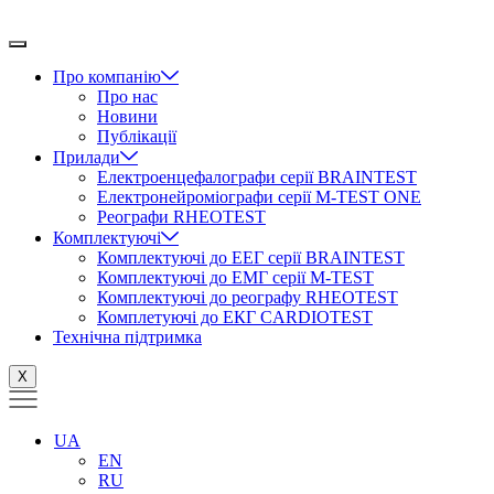
Перейти
до
вмісту
Про компанію
Про нас
Новини
Публікації
Прилади
Електроенцефалографи серії BRAINTEST
Електронейроміографи серії M-TEST ONE
Реографи RHEOTEST
Комплектуючі
Комплектуючі до ЕЕГ серії BRAINTEST
Комплектуючі до ЕМГ серії M-TEST
Комплектуючі до реографу RHEOTEST
Комплетуючі до ЕКГ CARDIOTEST
Технічна підтримка
X
UA
EN
RU