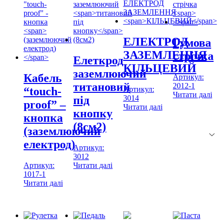
ЕЛЕКТРОД
Гумова
ЗАЗЕМЛЕННЯ
стрічка
Елеткрод
КІЛЬЦЕВИЙ
заземлюючий
Кабель
Артикул:
титановий
2012-1
Артикул:
“touch-
Читати далі
3014
під
proof” –
Читати далі
кнопку
кнопка
(8см2)
(заземлюючий
електрод)
Артикул:
3012
Артикул:
Читати далі
1017-1
Читати далі