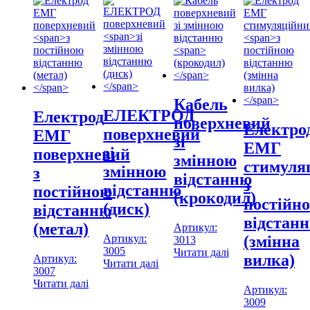
Кабель
ЕЛЕКТРОД
Електрод
поверхневий
Електро
поверхневий
ЕМГ
зі
ЕМГ
зі
поверхневий
змінною
стимуля
змінною
з
відстанню
з
відстанню
постійною
(крокодил)
постійн
(диск)
відстанню
відстан
(метал)
Артикул:
Артикул:
(змінна
3013
3005
Читати далі
вилка)
Артикул:
Читати далі
3007
Читати далі
Артикул:
3009