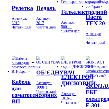
Рулетка
Педаль
Гель
електродний
Паста
Артикул:
Артикул:
Артикул:
TEN 20
3019
3017
5001-1
Читати далі
Читати далі
Читати далі
Артикул:
3006
Читати далі
ОБ’ЄДНУВАЧ
ЕЛЕКТРОД
Кабель
ДИСКОВИЙ
Артикул:
SKlNTA
1008-1
для
ЕКГ –
Читати далі
Артикул:
соматосенсорних
електро
1016-1
ВП
Читати далі
F-301