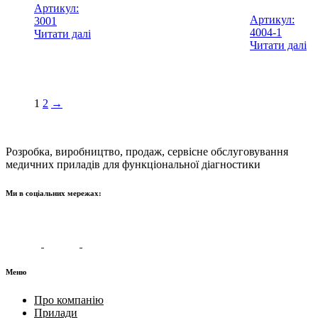
Артикул:
Артикул:
3001
4004-1
Читати далі
Читати далі
1
2
→
Розробка, виробництво, продаж, сервісне обслуговування
медичних приладів для функціональної діагностики
Ми в соціальних мережах:
Меню
Про компанію
Прилади