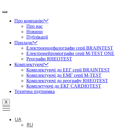
Перейти
до
вмісту
Про компанію
Про нас
Новини
Публікації
Прилади
Електроенцефалографи серії BRAINTEST
Електронейроміографи серії M-TEST ONE
Реографи RHEOTEST
Комплектуючі
Комплектуючі до ЕЕГ серії BRAINTEST
Комплектуючі до ЕМГ серії M-TEST
Комплектуючі до реографу RHEOTEST
Комплетуючі до ЕКГ CARDIOTEST
Технічна підтримка
X
UA
RU