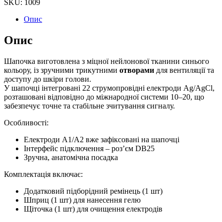
SKU: 1009
Опис
Опис
Шапочка виготовлена з міцної нейлонової тканини синього
кольору, із зручними трикутними
отворами
для вентиляції та
доступу до шкіри голови.
У шапочці інтегровані 22 струмопровідні електроди Ag/AgCl,
розташовані відповідно до міжнародної системи 10–20, що
забезпечує точне та стабільне зчитування сигналу.
Особливості:
Електроди A1/A2 вже зафіксовані на шапочці
Інтерфейс підключення – роз’єм DB25
Зручна, анатомічна посадка
Комплектація включає:
Додатковий підборідний ремінець (1 шт)
Шприц (1 шт) для нанесення гелю
Щіточка (1 шт) для очищення електродів