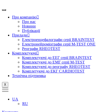
Перейти
до
вмісту
Про компанію
Про нас
Новини
Публікації
Прилади
Електроенцефалографи серії BRAINTEST
Електронейроміографи серії M-TEST ONE
Реографи RHEOTEST
Комплектуючі
Комплектуючі до ЕЕГ серії BRAINTEST
Комплектуючі до ЕМГ серії M-TEST
Комплектуючі до реографу RHEOTEST
Комплетуючі до ЕКГ CARDIOTEST
Технічна підтримка
X
UA
RU