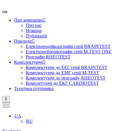
Перейти
до
вмісту
Про компанію
Про нас
Новини
Публікації
Прилади
Електроенцефалографи серії BRAINTEST
Електронейроміографи серії M-TEST ONE
Реографи RHEOTEST
Комплектуючі
Комплектуючі до ЕЕГ серії BRAINTEST
Комплектуючі до ЕМГ серії M-TEST
Комплектуючі до реографу RHEOTEST
Комплетуючі до ЕКГ CARDIOTEST
Технічна підтримка
X
UA
RU