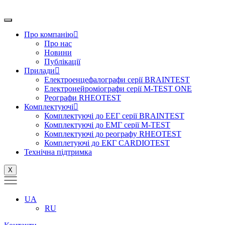
Перейти
до
вмісту
Про компанію
Про нас
Новини
Публікації
Прилади
Електроенцефалографи серії BRAINTEST
Електронейроміографи серії M-TEST ONE
Реографи RHEOTEST
Комплектуючі
Комплектуючі до ЕЕГ серії BRAINTEST
Комплектуючі до ЕМГ серії M-TEST
Комплектуючі до реографу RHEOTEST
Комплетуючі до ЕКГ CARDIOTEST
Технічна підтримка
X
UA
RU