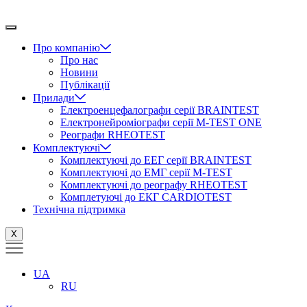
Перейти
до
вмісту
Про компанію
Про нас
Новини
Публікації
Прилади
Електроенцефалографи серії BRAINTEST
Електронейроміографи серії M-TEST ONE
Реографи RHEOTEST
Комплектуючі
Комплектуючі до ЕЕГ серії BRAINTEST
Комплектуючі до ЕМГ серії M-TEST
Комплектуючі до реографу RHEOTEST
Комплетуючі до ЕКГ CARDIOTEST
Технічна підтримка
X
UA
RU