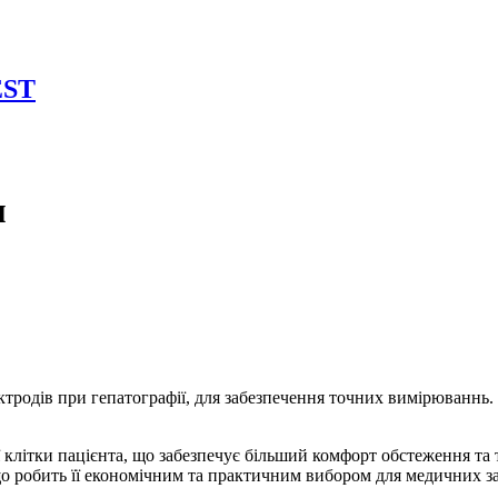
EST
м
ктродів при гепатографії, для забезпечення точних вимірюваннь.
ї клітки пацієнта, що забезпечує більший комфорт обстеження та
о робить її економічним та практичним вибором для медичних за