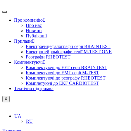
Перейти
до
вмісту
Про компанію
Про нас
Новини
Публікації
Прилади
Електроенцефалографи серії BRAINTEST
Електронейроміографи серії M-TEST ONE
Реографи RHEOTEST
Комплектуючі
Комплектуючі до ЕЕГ серії BRAINTEST
Комплектуючі до ЕМГ серії M-TEST
Комплектуючі до реографу RHEOTEST
Комплетуючі до ЕКГ CARDIOTEST
Технічна підтримка
X
UA
RU