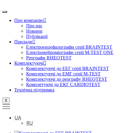
Перейти
до
вмісту
Про компанію
Про нас
Новини
Публікації
Прилади
Електроенцефалографи серії BRAINTEST
Електронейроміографи серії M-TEST ONE
Реографи RHEOTEST
Комплектуючі
Комплектуючі до ЕЕГ серії BRAINTEST
Комплектуючі до ЕМГ серії M-TEST
Комплектуючі до реографу RHEOTEST
Комплетуючі до ЕКГ CARDIOTEST
Технічна підтримка
X
UA
RU