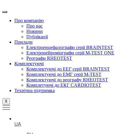
Перейти
до
вмісту
Про компанію
Про нас
Новини
Публікації
Прилади
Електроенцефалографи серії BRAINTEST
Електронейроміографи серії M-TEST ONE
Реографи RHEOTEST
Комплектуючі
Комплектуючі до ЕЕГ серії BRAINTEST
Комплектуючі до ЕМГ серії M-TEST
Комплектуючі до реографу RHEOTEST
Комплетуючі до ЕКГ CARDIOTEST
Технічна підтримка
X
UA