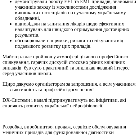
демонстрували роботу ЕЕГ та ЕМГ приладів, знайомили
учасників заходу із можливостями дослідження
викликаних потенціалів на сучасному українському
обладнанні,
відповідали на запитання лікарів щодо ефективних
налаштувань для швидкого отримування достовірних
результатів,
обговорювали напрямки, ризики та очікування від
подальшого розвитку цих приладів.
Майстер-клас пройшов у атмосфері цікавого професійного
спілкування, гарячих дискусій стосовно різних клінічних
випадків, був суто практичний та викликав жвавий інтерес
серед учасників школи.
Щиро дякуємо організаторам за запрошення, а всім учасникам
— за активність та професійні досягнення!
DX-Системи і надалі підтримуватимуть всі ініціативи, які
сприяють розвитку української нейрофізіології.
Розробка, виробництво, продаж, сервісне обслуговування
медичних приладів для функціональної діагностики