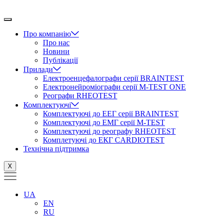
Перейти
до
вмісту
Про компанію
Про нас
Новини
Публікації
Прилади
Електроенцефалографи серії BRAINTEST
Електронейроміографи серії M-TEST ONE
Реографи RHEOTEST
Комплектуючі
Комплектуючі до ЕЕГ серії BRAINTEST
Комплектуючі до ЕМГ серії M-TEST
Комплектуючі до реографу RHEOTEST
Комплетуючі до ЕКГ CARDIOTEST
Технічна підтримка
X
UA
EN
RU