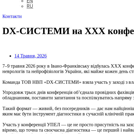
EN
RU
Контакти
DX-СИСТЕМИ на XXX конферен
14 Травня, 2026
7–9 травня 2026 року в Івано-Франківську відбулась XXX конф
неврологів та нейрофізіологів України, які майже кожен день с
Команда ТОВ НВП «DX-СИСТЕМИ» взяла участь у заході з влас
Упродовж трьох днів конференція об’єднала провідних фахівці
обладнанням, поставити запитання та поспілкуватись напряму 
Такий формат — живий, без посередників — дає нам найцінніше: 
яким має бути інструмент діагностики в сучасній клінічній прак
Участь у конференції УПЕЛ — це не просто присутність на заход
віримо, що точна та своєчасна діагностика — це перший і най