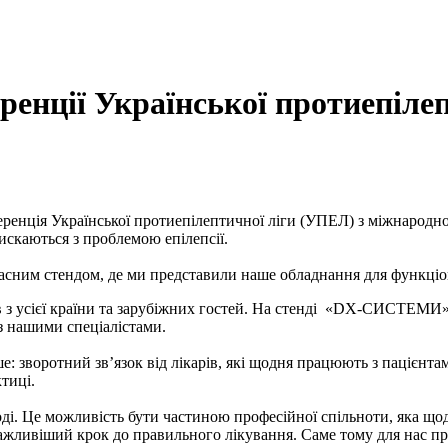
ції Української протиепілеп
еренція Української протиепілептичної ліги (УПЕЛ) з міжнарод
тискаються з проблемою епілепсії.
ним стендом, де ми представили наше обладнання для функціон
в з усієї країни та зарубіжних гостей. На стенді «DX-СИСТЕМИ
з нашими спеціалістами.
зворотний зв’язок від лікарів, які щодня працюють з пацієнтами
тиці.
і. Це можливість бути частиною професійної спільноти, яка щодн
важливіший крок до правильного лікування. Саме тому для нас 