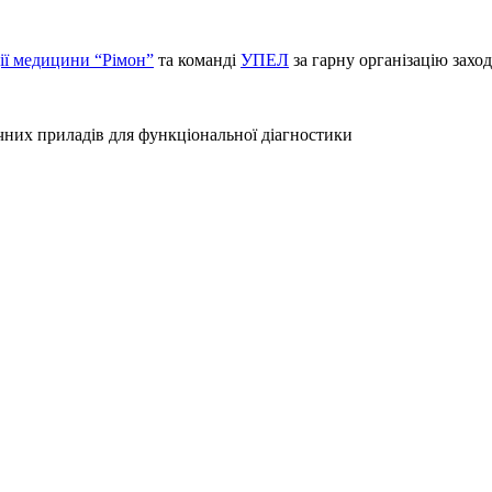
ії медицини “Рімон”
та команді
УПЕЛ
за гарну організацію заход
чних приладів для функціональної діагностики