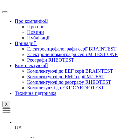
Перейти
до
вмісту
Про компанію
Про нас
Новини
Публікації
Прилади
Електроенцефалографи серії BRAINTEST
Електронейроміографи серії M-TEST ONE
Реографи RHEOTEST
Комплектуючі
Комплектуючі до ЕЕГ серії BRAINTEST
Комплектуючі до ЕМГ серії M-TEST
Комплектуючі до реографу RHEOTEST
Комплетуючі до ЕКГ CARDIOTEST
Технічна підтримка
X
UA