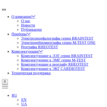
Перейти
к
содержимому
О компании
О нас
Новости
Публикации
Приборы
Электроэнцефалографы серии BRAINTEST
Электронейромиографы серии M-TEST ONE
Реографы RHEOTEST
Комплектующие
Комплектующие к ЭЭГ серии BRAINTEST
Комплектующие к ЭМГ серии M-TEST
Комплектующие к реографу RHEOTEST
Комплектующие к ЭКГ CARDIOTEST
Техническая поддержка
X
RU
EN
UA